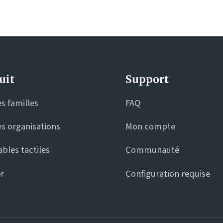
uit
Support
es familles
FAQ
es organisations
Mon compte
ables tactiles
Communauté
r
Configuration requise