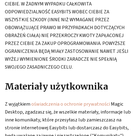
CIEBIE. W ŻADNYM WYPADKU CAŁKOWITA
ODPOWIEDZIALNOŚĆ EASYBITS WOBEC CIEBIE ZA
WSZYSTKIE SZKODY (INNE NIŻ WYMAGANE PRZEZ
OBOWIĄZUJĄCE PRAWO W PRZYPADKACH DOTYCZĄCYCH
OBRAŻEŃ CIAŁA) NIE PRZEKROCZY KWOTY ZAPŁACONEJ
PRZEZ CIEBIE ZA ZAKUP OPROGRAMOWANIA. POWYŻSZE
OGRANICZENIA BĘDĄ MIAŁY ZASTOSOWANIE NAWET JEŚLI
WYŻEJ WYMIENIONE ŚRODKI ZARADCZE NIE SPEŁNIĄ
SWOJEGO ZASADNICZEGO CELU.
Materiały użytkownika
Z wyjątkiem
oświadczenia o ochronie prywatności
Magic
Desktop, zgadzasz się, że wszelkie materiały, informacje lub
inne komunikaty, które przesyłasz lub zamieszczasz na
stronie internetowej Easybits lub dostarczasz do Easybits,
będą uważane za jawne i niezastrzeżone ("Komunikaty").