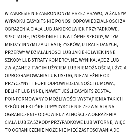
W ZAKRESIE NIEZABRONIONYM PRZEZ PRAWO, W ŻADNYM
WYPADKU EASYBITS NIE PONOSI ODPOWIEDZIALNOŚCI ZA
OBRAŻENIA CIAŁA LUB JAKIEKOLWIEK PRZYPADKOWE,
SPECJALNE, POŚREDNIE LUB WTÓRNE SZKODY, W TYM
MIĘDZY INNYMI ZA UTRATĘ ZYSKÓW, UTRATĘ DANYCH,
PRZERWY W DZIAŁALNOŚCI LUB JAKIEKOLWIEK INNE
SZKODY LUB STRATY KOMERCYJNE, WYNIKAJĄCE Z LUB
ZWIĄZANE Z TWOIM UŻYCIEM LUB NIEMOŻNOŚCIĄ UŻYCIA
OPROGRAMOWANIA LUB USŁUG, NIEZALEŻNIE OD
PRZYCZYNY I TEORII ODPOWIEDZIALNOŚCI (UMOWA,
DELIKT LUB INNE), NAWET JEŚLI EASYBITS ZOSTAŁ
POINFORMOWANY O MOŻLIWOŚCI WYSTĄPIENIA TAKICH
SZKÓD. NIEKTÓRE JURYSDYKCJE NIE ZEZWALAJĄ NA
OGRANICZENIE ODPOWIEDZIALNOŚCI ZA OBRAŻENIA
CIAŁA LUB ZA SZKODY PRZYPADKOWE LUB WTÓRNE, WIĘC
TO OGRANICZENIE MOŻE NIE MIEĆ ZASTOSOWANIA DO